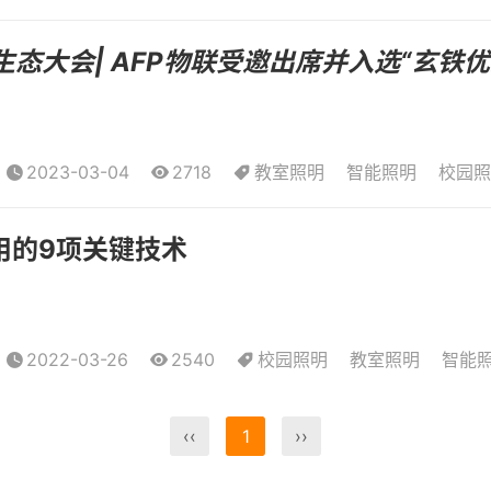
V生态大会| AFP物联受邀出席并入选“玄铁
2023-03-04
2718
教室照明
智能照明
校园照
用的9项关键技术
2022-03-26
2540
校园照明
教室照明
智能
‹‹
1
››