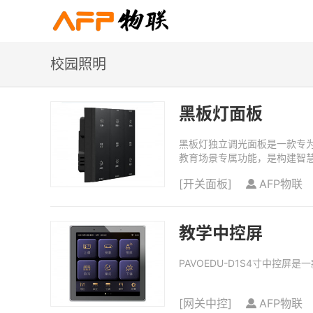
校园照明
黑板灯面板
黑板灯独立调光面板是一款专
教育场景专属功能，是构建智慧
[
开关面板
]
AFP物联
教学中控屏
PAVOEDU-D1S4寸中控
[
网关中控
]
AFP物联