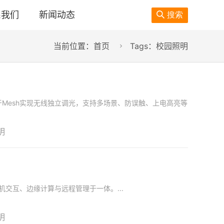
系我们
新闻动态

搜索
当前位置：
首页
Tags：校园照明

Mesh实现无线独立调光，支持多场景、防误触、上电高亮等
明
机交互、边缘计算与远程管理于一体。...
明