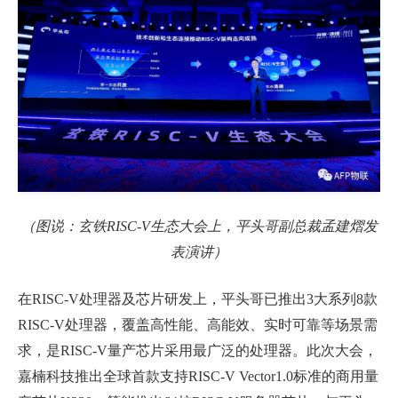
（图说：玄铁
RISC-V
生态大会上，平头哥副总裁孟建熠发
表演讲）
在
RISC-V
处理器及芯片研发上，平头哥已推出
3
大系列
8
款
RISC-V
处理器，覆盖高性能、高能效、实时可靠等场景需
求，是
RISC-V
量产芯片采用最广泛的处理器。此次大会，
嘉楠科技推出全球首款支持
RISC-V Vector1.0
标准的商用量