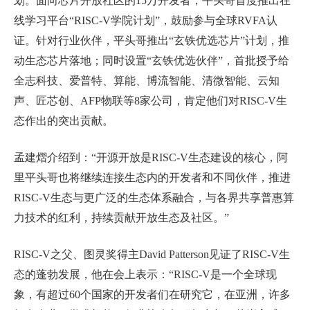
划。面向芯片开放社区的
15
万开发者，平头哥首度推出在
线学习平台“
RISC-V
学院计划”，鼓励参与全球
RVFA
认
证。针对行业伙伴，平头哥推出“玄铁优选芯片”计划，推
动生态芯片落地；同时设置“玄铁优选伙伴”，首批授予给
全志科技、爱普特、算能、博流智能、清微智能、云知
声、匠芯创、
AFP
物联等
8
家公司，肯定他们对
RISC-V
生
态作出的突出贡献。
孟建熠介绍到：“开源开放是
RISC-V
生态建设的核心，阿
里平头哥也将继续连接生态内的开发者和不同伙伴，推进
RISC-V
生态与更广泛的生态体系融合，与各界共享普惠算
力技术的红利，持续贡献开放生态及社区。”
RISC-V
之父、图灵奖得主
David Patterson
见证了
RISC-V
生
态的蓬勃发展，他在会上表示：“
RISC-V
是一个全球现
象，有超过
60
个国家的开发者们在研究它，在亚洲，许多