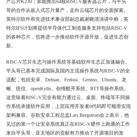
产芯片
K230
；算能推出
64
核
RISC-V
服务器芯片，与平头
哥的合作从嵌入式芯片量产，走向云端芯片的全面探索。
英特尔软件和先进技术事业部副总裁谢晓清演讲中称，英
特尔
IFS
计划将提供半导体代工制造服务支持包括
RISC-V
的各种芯片，也将进一步推动软件开源开放，促进生态创
新。
RISC-V
芯片生态与操作系统等基础软件生态正加速融合。
平头哥已基本完成国际及国内主流操作系统与
RISC-V
的全
适配，包括安卓、
Debian
、
Fedora
、
Gentoo
、
Ubuntu
、龙
蜥、统信、
openKylin
、创维酷开系统、
RTT
等操作系统。
这意味着
RISC-V
完全有能力通过云、桌面、终端等不同操
作系统承接软件应用，上层应用开发者
0
代码即可顺滑实现
架构兼容。谷歌安卓工程总监
Lars Bergstrom
会上表示，他
见过的第一个让安卓系统真正在
RISC-V
硬件上跑通的工作
来自平头哥，亚太地区的贡献有力推动了开源项目的发