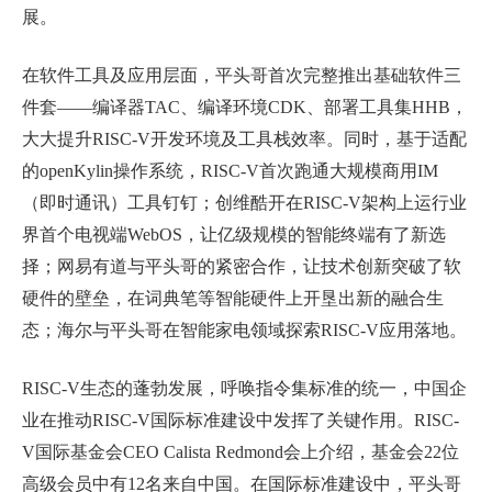
展。
在软件工具及应用层面，平头哥首次完整推出基础软件三
件套——编译器
TAC
、编译环境
CDK
、部署工具集
HHB
，
大大提升
RISC-V
开发环境及工具栈效率。同时，基于适配
的
openKylin
操作系统，
RISC-V
首次跑通大规模商用
IM
（即时通讯）工具钉钉；创维酷开在
RISC-V
架构上运行业
界首个电视端
WebOS
，让亿级规模的智能终端有了新选
择；网易有道与平头哥的紧密合作，让技术创新突破了软
硬件的壁垒，在词典笔等智能硬件上开垦出新的融合生
态；海尔与平头哥在智能家电领域探索
RISC-V
应用落地。
RISC-V
生态的蓬勃发展，呼唤指令集标准的统一，中国企
业在推动
RISC-V
国际标准建设中发挥了关键作用。
RISC-
V
国际基金会
CEO Calista Redmond
会上介绍，基金会
22
位
高级会员中有
12
名来自中国。在国际标准建设中，平头哥