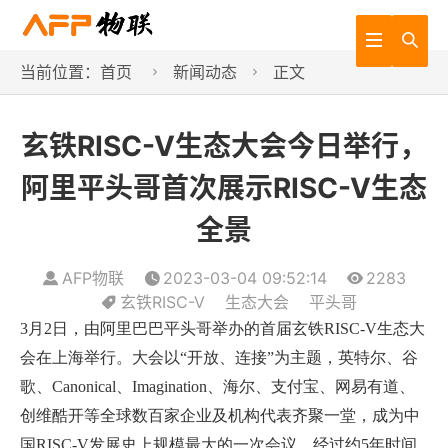


当前位置：
首页
新闻动态
正文


玄铁RISC-V生态大会今日举行，
阿里平头哥首次展示RISC-V生态
全景
AFP物联
2023-03-04 09:52:14
2283
玄铁RISC-V
生态大会
平头哥
3
月
2
日，由阿里巴巴平头哥举办的首届玄铁
RISC-V
生态大
会在上海举行。大会以“开放、连接”为主题，英特尔、谷
歌、
Canonical
、
Imagination
、海尔、支付宝、网易有道、
创维酷开等全球数百家企业及机构代表齐聚一堂，成为中
国
RISC-V
发展史上规模最大的一次会议。经过约
5
年时间