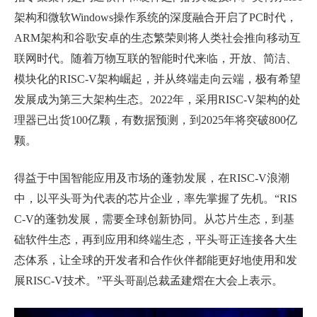
架构和微软
Windows
操作系统的深度融合开启了
PC
时代，
ARM
架构和谷歌安卓的生态繁荣则将人类社会推向移动互
联网时代。随着万物互联的智能时代来临，开放、简洁、
模块化的
RISC-V
架构崛起，并从终端走向云端，极有希望
发展成为第三大架构生态。
2022
年，采用
RISC-V
架构的处
理器已出货
100
亿颗，有数据预测，到
2025
年将突破
800
亿
颗。
得益于中国智能应用及市场的蓬勃发展，在
RISC-V
浪潮
中，以平头哥为代表的芯片企业，率先掌握了先机。“
RIS
C-V
的蓬勃发展，需要全球创新协同。从芯片生态，到基
础软件生态，再到应用和终端生态，平头哥正连接各大生
态体系，让全球的开发者和合作伙伴都能更好地使用和发
展
RISC-V
技术。”平头哥副总裁孟建熠在大会上表示。